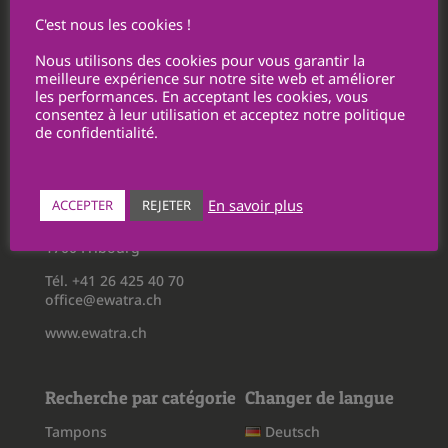
Politique de confidentialité
C'est nous les cookies !
Conditions générales d’utilisation
Nous utilisons des cookies pour vous garantir la
Conditions générales de vente
meilleure expérience sur notre site web et améliorer
les performances. En acceptant les cookies, vous
Personnalisations / Transmissions de fichiers
consentez à leur utilisation et acceptez notre politique
Retours
de confidentialité.
Ewatra Publicité SA
En savoir plus
ACCEPTER
REJETER
Route du Châtelet 5
1700 Fribourg
Tél. +41 26 425 40 70
office@ewatra.ch
www.ewatra.ch
Recherche par catégorie
Changer de langue
Tampons
Deutsch