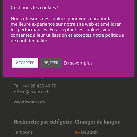
Politique de confidentialité
C'est nous les cookies !
Conditions générales d’utilisation
Nous utilisons des cookies pour vous garantir la
Conditions générales de vente
meilleure expérience sur notre site web et améliorer
les performances. En acceptant les cookies, vous
Personnalisations / Transmissions de fichiers
consentez à leur utilisation et acceptez notre politique
Retours
de confidentialité.
Ewatra Publicité SA
En savoir plus
ACCEPTER
REJETER
Route du Châtelet 5
1700 Fribourg
Tél. +41 26 425 40 70
office@ewatra.ch
www.ewatra.ch
Recherche par catégorie
Changer de langue
Tampons
Deutsch