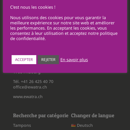
Politique de confidentialité
C'est nous les cookies !
Conditions générales d’utilisation
Nous utilisons des cookies pour vous garantir la
Conditions générales de vente
meilleure expérience sur notre site web et améliorer
les performances. En acceptant les cookies, vous
Personnalisations / Transmissions de fichiers
consentez à leur utilisation et acceptez notre politique
Retours
de confidentialité.
Ewatra Publicité SA
En savoir plus
ACCEPTER
REJETER
Route du Châtelet 5
1700 Fribourg
Tél. +41 26 425 40 70
office@ewatra.ch
www.ewatra.ch
Recherche par catégorie
Changer de langue
Tampons
Deutsch