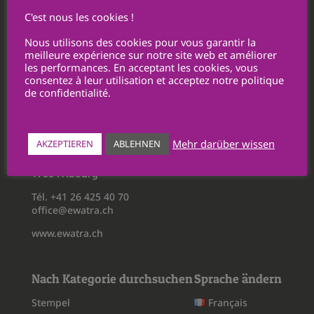
Datenschutz & Cookies
C'est nous les cookies !
Nutzungsbedingungen
Nous utilisons des cookies pour vous garantir la
Geschäfts- und Verkaufsbedingungen
meilleure expérience sur notre site web et améliorer
les performances. En acceptant les cookies, vous
Personalisierung / Datenübertragung
consentez à leur utilisation et acceptez notre politique
Rückgabe
de confidentialité.
Ewatra Publicité SA
Mehr darüber wissen
AKZEPTIEREN
ABLEHNEN
Route du Châtelet 5
1700 Fribourg
Tél. +41 26 425 40 70
office@ewatra.ch
www.ewatra.ch
Nach Kategorie durchsuchen
Sprache ändern
Stempel
Français