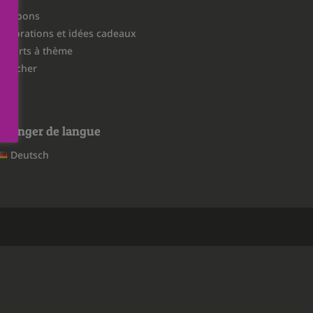
Tampons
Décorations et idées cadeaux
T-shirts à thème
Switcher
Changer de langue
Deutsch