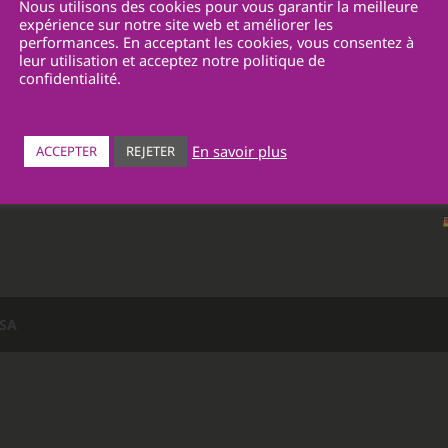
Nous utilisons des cookies pour vous garantir la meilleure
expérience sur notre site web et améliorer les
Route du Châtelet 5
performances. En acceptant les cookies, vous consentez à
1700 Fribourg
leur utilisation et acceptez notre politique de
Tél. +41 26 425 40 70
confidentialité.
office@ewatra.ch
www.ewatra.ch
En savoir plus
ACCEPTER
REJETER
 SA