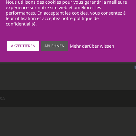
Nous utilisons des cookies pour vous garantir la meilleure
expérience sur notre site web et améliorer les
Route du Châtelet 5
performances. En acceptant les cookies, vous consentez à
1700 Fribourg
leur utilisation et acceptez notre politique de
Tél. +41 26 425 40 70
confidentialité.
office@ewatra.ch
www.ewatra.ch
Mehr darüber wissen
AKZEPTIEREN
ABLEHNEN
 SA