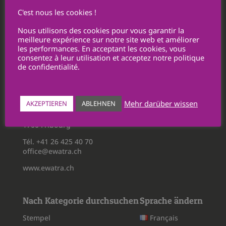
Datenschutz & Cookies
C'est nous les cookies !
Nutzungsbedingungen
Nous utilisons des cookies pour vous garantir la
Geschäfts- und Verkaufsbedingungen
meilleure expérience sur notre site web et améliorer
les performances. En acceptant les cookies, vous
Personalisierung / Datenübertragung
consentez à leur utilisation et acceptez notre politique
Rückgabe
de confidentialité.
Ewatra Publicité SA
Mehr darüber wissen
AKZEPTIEREN
ABLEHNEN
Route du Châtelet 5
1700 Fribourg
Tél. +41 26 425 40 70
office@ewatra.ch
www.ewatra.ch
Nach Kategorie durchsuchen
Sprache ändern
Stempel
Français